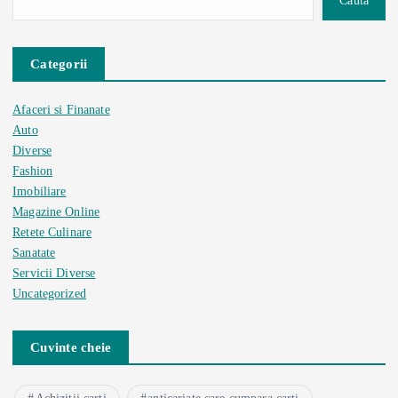
Cauta
Categorii
Afaceri si Finanate
Auto
Diverse
Fashion
Imobiliare
Magazine Online
Retete Culinare
Sanatate
Servicii Diverse
Uncategorized
Cuvinte cheie