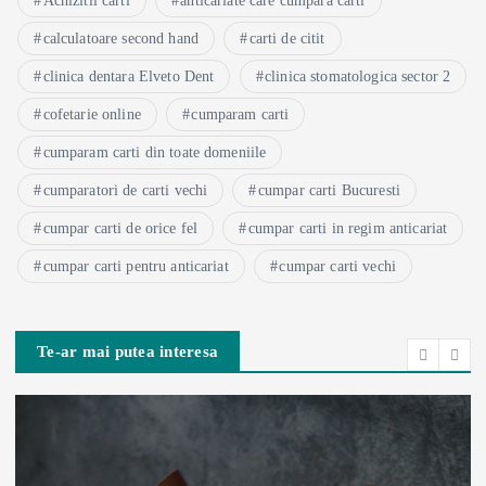
Achizitii carti
anticariate care cumpara carti
calculatoare second hand
carti de citit
clinica dentara Elveto Dent
clinica stomatologica sector 2
cofetarie online
cumparam carti
cumparam carti din toate domeniile
cumparatori de carti vechi
cumpar carti Bucuresti
cumpar carti de orice fel
cumpar carti in regim anticariat
cumpar carti pentru anticariat
cumpar carti vechi
Te-ar mai putea interesa