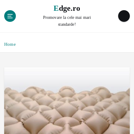
S
Edge.ro
k
i
Promovare la cele mai mari
p
standarde!
t
o
c
Home
o
n
t
e
n
t