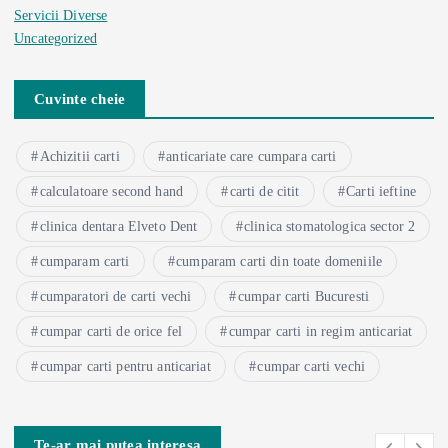
Servicii Diverse
Uncategorized
Cuvinte cheie
Achizitii carti
anticariate care cumpara carti
calculatoare second hand
carti de citit
Carti ieftine
clinica dentara Elveto Dent
clinica stomatologica sector 2
cumparam carti
cumparam carti din toate domeniile
cumparatori de carti vechi
cumpar carti Bucuresti
cumpar carti de orice fel
cumpar carti in regim anticariat
cumpar carti pentru anticariat
cumpar carti vechi
Te-ar mai putea interesa