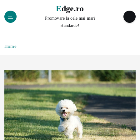
S
Edge.ro
k
i
Promovare la cele mai mari
p
standarde!
t
o
c
Home
o
n
t
e
n
t