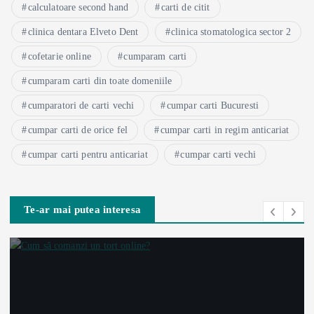
calculatoare second hand
carti de citit
clinica dentara Elveto Dent
clinica stomatologica sector 2
cofetarie online
cumparam carti
cumparam carti din toate domeniile
cumparatori de carti vechi
cumpar carti Bucuresti
cumpar carti de orice fel
cumpar carti in regim anticariat
cumpar carti pentru anticariat
cumpar carti vechi
Te-ar mai putea interesa