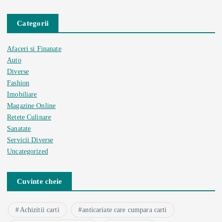
Categorii
Afaceri si Finanate
Auto
Diverse
Fashion
Imobiliare
Magazine Online
Retete Culinare
Sanatate
Servicii Diverse
Uncategorized
Cuvinte cheie
Achizitii carti
anticariate care cumpara carti