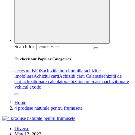
Search for:
Or check our Popular Categories...
accesare BIOS
achizitie bun imobiliar
achizitie
imobiliara
Achizitii carti
Achizitii carti Calarasi
achizitii de
carti
achizitionare calculator
achizitionare masina
achizitionare
vehicul exotic
Home
4 produse naturale pentru frumusete
Diverse
May 12, 2022