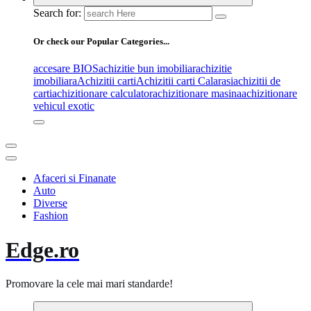
Search for:
Or check our Popular Categories...
accesare BIOS
achizitie bun imobiliar
achizitie
imobiliara
Achizitii carti
Achizitii carti Calarasi
achizitii de
carti
achizitionare calculator
achizitionare masina
achizitionare
vehicul exotic
Afaceri si Finanate
Auto
Diverse
Fashion
Edge.ro
Promovare la cele mai mari standarde!