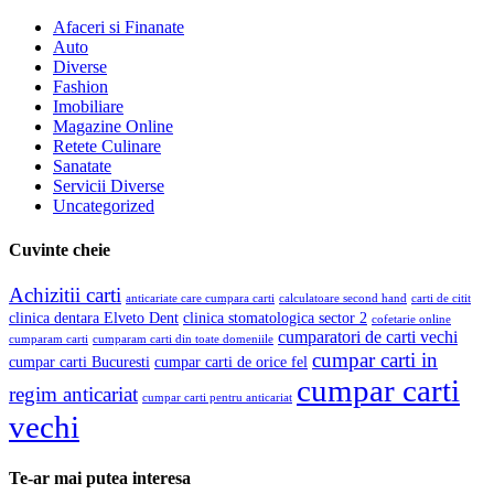
Afaceri si Finanate
Auto
Diverse
Fashion
Imobiliare
Magazine Online
Retete Culinare
Sanatate
Servicii Diverse
Uncategorized
Cuvinte cheie
Achizitii carti
anticariate care cumpara carti
calculatoare second hand
carti de citit
clinica dentara Elveto Dent
clinica stomatologica sector 2
cofetarie online
cumparatori de carti vechi
cumparam carti
cumparam carti din toate domeniile
cumpar carti in
cumpar carti Bucuresti
cumpar carti de orice fel
cumpar carti
regim anticariat
cumpar carti pentru anticariat
vechi
Te-ar mai putea interesa