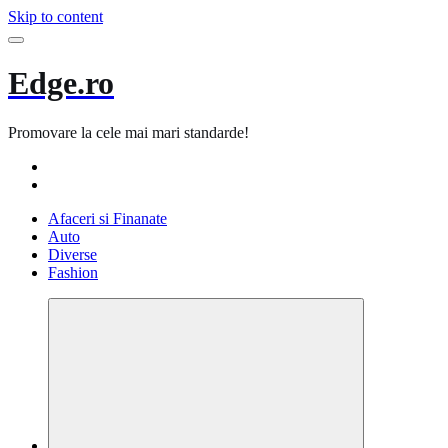
Skip to content
Edge.ro
Promovare la cele mai mari standarde!
Afaceri si Finanate
Auto
Diverse
Fashion