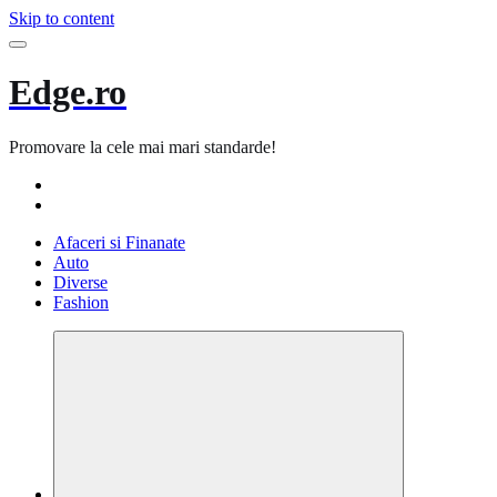
Skip to content
Edge.ro
Promovare la cele mai mari standarde!
Afaceri si Finanate
Auto
Diverse
Fashion