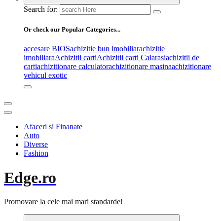
Search for:
Or check our Popular Categories...
accesare BIOS
achizitie bun imobiliar
achizitie
imobiliara
Achizitii carti
Achizitii carti Calarasi
achizitii de
carti
achizitionare calculator
achizitionare masina
achizitionare
vehicul exotic
Afaceri si Finanate
Auto
Diverse
Fashion
Edge.ro
Promovare la cele mai mari standarde!