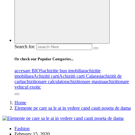
Search for:
Or check our Popular Categories...
accesare BIOS
achizitie bun imobiliar
achizitie
imobiliara
Achizitii carti
Achizitii carti Calarasi
achizitii de
carti
achizitionare calculator
achizitionare masina
achizitionare
vehicul exotic
Home
Elemente pe care sa le ai in vedere cand cauti poseta de dama
Fashion
February 15, 2020