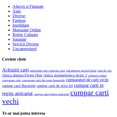
Afaceri si Finanate
Auto
Diverse
Fashion
Imobiliare
Magazine Online
Retete Culinare
Sanatate
Servicii Diverse
Uncategorized
Cuvinte cheie
Achizitii carti
anticariate care cumpara carti
calculatoare second hand
carti de citit
clinica dentara Elveto Dent
clinica stomatologica sector 2
cofetarie online
cumparatori de carti vechi
cumparam carti
cumparam carti din toate domeniile
cumpar carti in
cumpar carti Bucuresti
cumpar carti de orice fel
cumpar carti
regim anticariat
cumpar carti pentru anticariat
vechi
Te-ar mai putea interesa