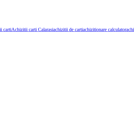
i carti
Achizitii carti Calarasi
achizitii de carti
achizitionare calculator
achi