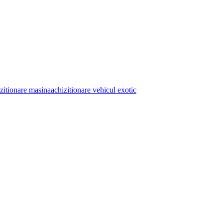
zitionare masina
achizitionare vehicul exotic