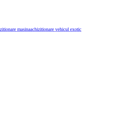
zitionare masina
achizitionare vehicul exotic