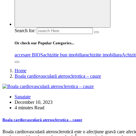
Search for:
Or check our Popular Categories...
accesare BIOS
achizitie bun imobiliar
achizitie imobiliara
Achiziti
Home
Boala cardiovasculară aterosclerotica – cauze
Sanatate
December 10, 2023
4 minutes Read
Boala cardiovasculară aterosclerotica – cauze
Boala cardiovasculară aterosclerotică este o afecțiune gravă care afect