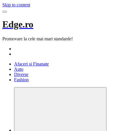
Skip to content
Edge.ro
Promovare la cele mai mari standarde!
Afaceri si Finanate
Auto
Diverse
Fashion