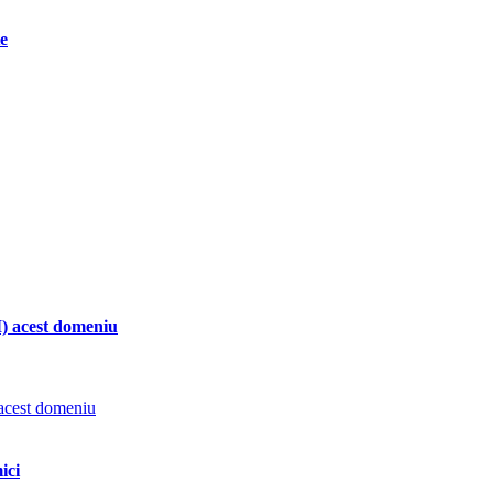
te
AI) acest domeniu
ici