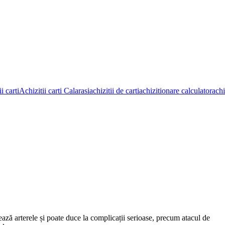
i carti
Achizitii carti Calarasi
achizitii de carti
achizitionare calculator
achi
ează arterele și poate duce la complicații serioase, precum atacul de