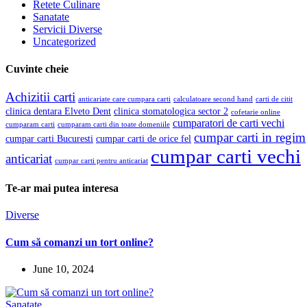
Retete Culinare
Sanatate
Servicii Diverse
Uncategorized
Cuvinte cheie
Achizitii carti
anticariate care cumpara carti
calculatoare second hand
carti de citit
clinica dentara Elveto Dent
clinica stomatologica sector 2
cofetarie online
cumparatori de carti vechi
cumparam carti
cumparam carti din toate domeniile
cumpar carti in regim
cumpar carti Bucuresti
cumpar carti de orice fel
cumpar carti vechi
anticariat
cumpar carti pentru anticariat
Te-ar mai putea interesa
Diverse
Cum să comanzi un tort online?
June 10, 2024
Sanatate